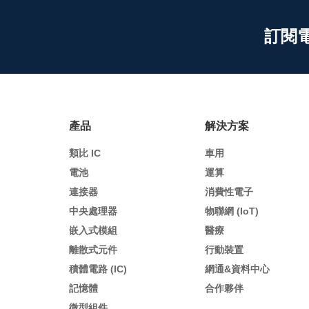
訂閱
產品
解決方案
類比 IC
車用
電池
運算
連接器
消費性電子
中央處理器
物聯網 (IoT)
嵌入式模組
醫療
離散式元件
行動裝置
積體電路 (IC)
網通&資料中心
記憶體
合作夥伴
微型組件