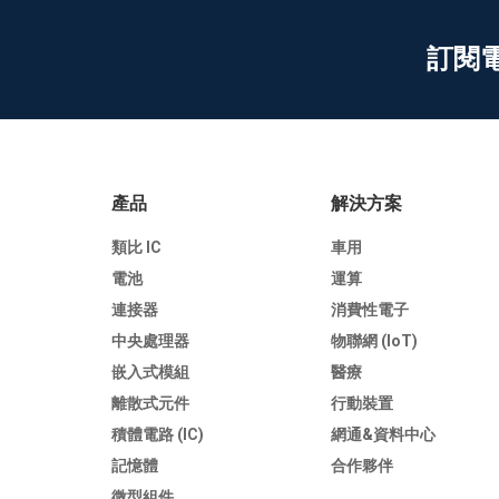
訂閱
產品
解決方案
類比 IC
車用
電池
運算
連接器
消費性電子
中央處理器
物聯網 (IoT)
嵌入式模組
醫療
離散式元件
行動裝置
積體電路 (IC)
網通&資料中心
記憶體
合作夥伴
微型組件