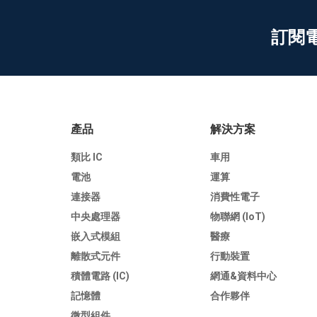
訂閱
產品
解決方案
類比 IC
車用
電池
運算
連接器
消費性電子
中央處理器
物聯網 (IoT)
嵌入式模組
醫療
離散式元件
行動裝置
積體電路 (IC)
網通&資料中心
記憶體
合作夥伴
微型組件