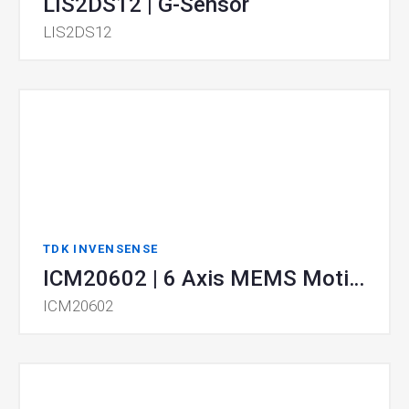
LIS2DS12 | G-Sensor
LIS2DS12
TDK INVENSENSE
ICM20602 | 6 Axis MEMS MotionTracking
ICM20602