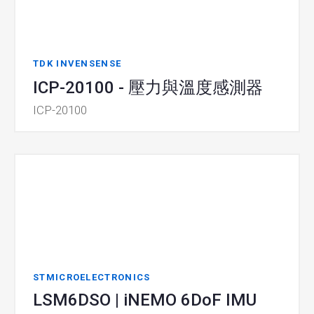
TDK INVENSENSE
ICP-20100 - 壓力與溫度感測器
ICP-20100
STMICROELECTRONICS
LSM6DSO | iNEMO 6DoF IMU