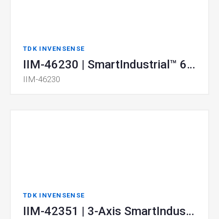
TDK INVENSENSE
IIM-46230 | SmartIndustrial™ 6-Axis MotionTracking® MEMS Device
IIM-46230
TDK INVENSENSE
IIM-42351 | 3-Axis SmartIndustrial™ MEMS Accelerometer