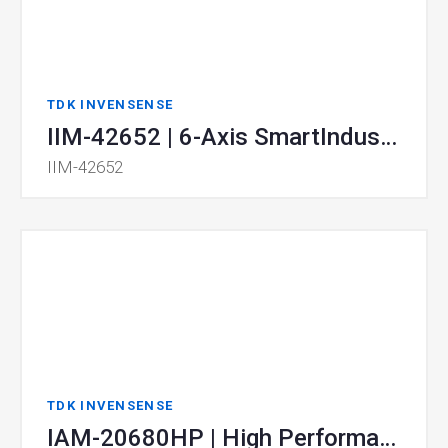
TDK INVENSENSE
IIM-42652 | 6-Axis SmartIndustrial™ MotionTracking device
IIM-42652
TDK INVENSENSE
IAM-20680HP | High Performance Automotive 6-Axis MotionTracking Device