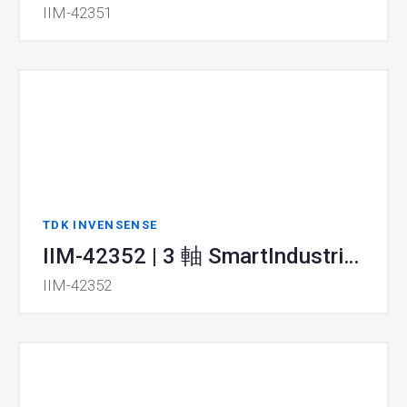
IIM-42351
TDK INVENSENSE
IIM-42352 | 3 軸 SmartIndustrial™ MEMS 加速度計
IIM-42352