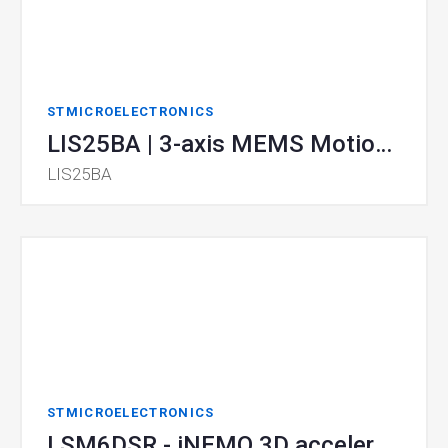
STMICROELECTRONICS
LIS25BA | 3-axis MEMS Motion Sensor
LIS25BA
STMICROELECTRONICS
LSM6DSR - iNEMO 3D accelerometer and 3D gyroscope