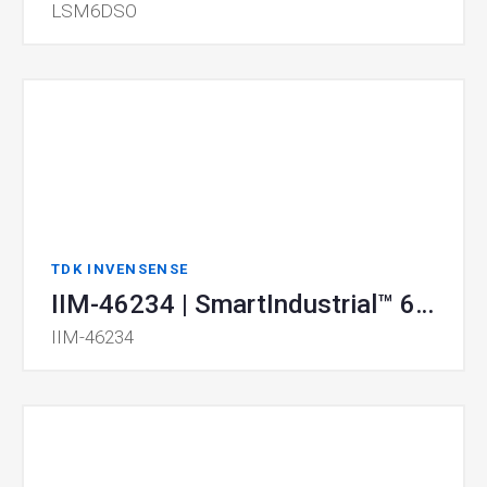
LSM6DSO
TDK INVENSENSE
IIM-46234 | SmartIndustrial™ 6-Axis MotionTracking® MEMS Device
IIM-46234