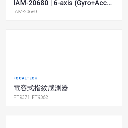
IAM-20680 | 6-axis (Gyro+Accel) MotionTracking
IAM-20680
FOCALTECH
電容式指紋感測器
FT9371, FT9362