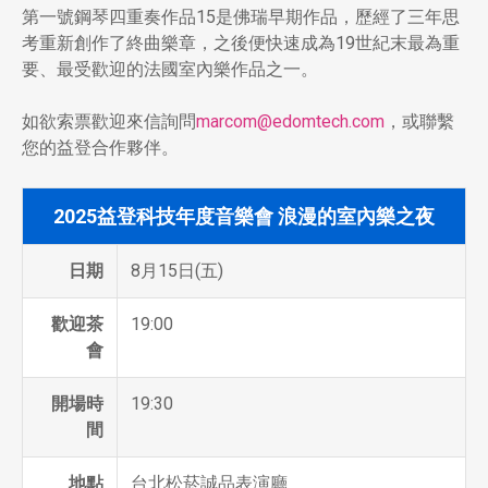
第一號鋼琴四重奏作品15是佛瑞早期作品，歷經了三年思
考重新創作了終曲樂章，之後便快速成為19世紀末最為重
要、最受歡迎的法國室內樂作品之一。
如欲索票歡迎來信詢問
marcom@edomtech.com
，或聯繫
您的益登合作夥伴。
2025益登科技年度音樂會 浪漫的室內樂之夜
日期
8月15日(五)
歡迎茶
19:00
會
開場時
19:30
間
地點
台北松菸誠品表演廳