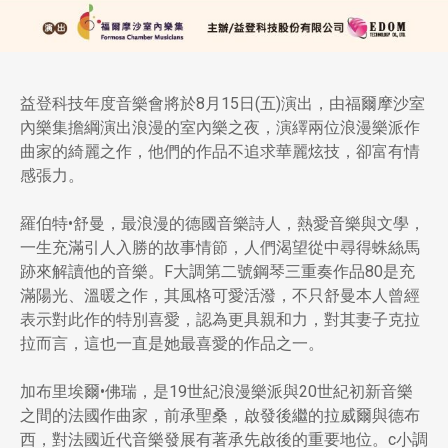
益登科技年度音樂會將於8月15日(五)演出，由福爾摩沙室
內樂集擔綱演出浪漫的室內樂之夜，演繹兩位浪漫樂派作
曲家的綺麗之作，他們的作品不追求華麗炫技，卻富有情
感張力。
羅伯特•舒曼，最浪漫的德國音樂詩人，熱愛音樂與文學，
一生充滿引人入勝的故事情節，人們渴望從中尋得蛛絲馬
跡來解讀他的音樂。F大調第二號鋼琴三重奏作品80是充
滿陽光、溫暖之作，其風格可愛活潑，不只舒曼本人曾經
表示對此作的特別喜愛，認為更具親和力，對其妻子克拉
拉而言，這也一直是她最喜愛的作品之一。
加布里埃爾•佛瑞，是19世紀浪漫樂派與20世紀初新音樂
之間的法國作曲家，前承聖桑，啟發後繼的拉威爾與德布
西，對法國近代音樂發展有著承先啟後的重要地位。c小調