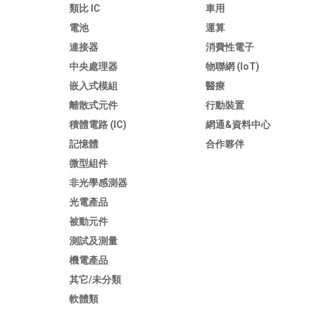
類比 IC
車用
電池
運算
連接器
消費性電子
中央處理器
物聯網 (IoT)
嵌入式模組
醫療
離散式元件
行動裝置
積體電路 (IC)
網通&資料中心
記憶體
合作夥伴
微型組件
非光學感測器
光電產品
被動元件
測試及測量
機電產品
其它/未分類
軟體類