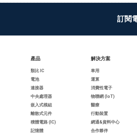
訂閱
產品
解決方案
類比 IC
車用
電池
運算
連接器
消費性電子
中央處理器
物聯網 (IoT)
嵌入式模組
醫療
離散式元件
行動裝置
積體電路 (IC)
網通&資料中心
記憶體
合作夥伴