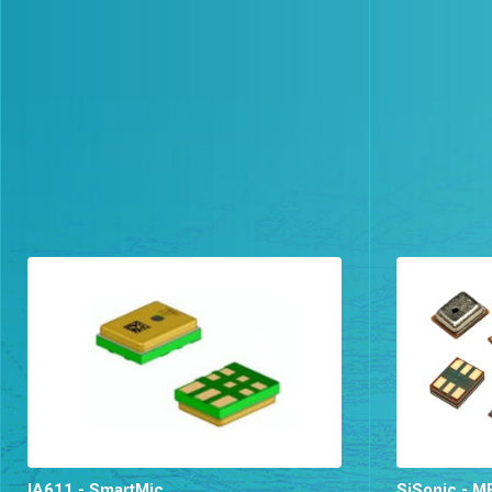
IA611 - SmartMic
SiSonic - 