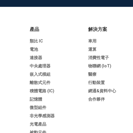
產品
解決方案
類比 IC
車用
電池
運算
連接器
消費性電子
中央處理器
物聯網 (IoT)
嵌入式模組
醫療
離散式元件
行動裝置
積體電路 (IC)
網通&資料中心
記憶體
合作夥伴
微型組件
非光學感測器
光電產品
被動元件