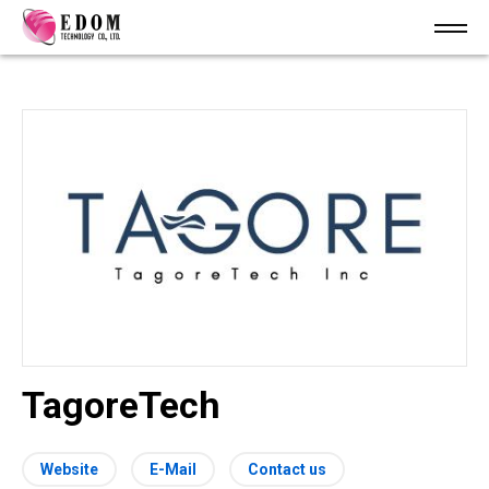
TagoreTech
Website
E-Mail
Contact us