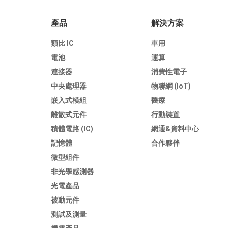
產品
解決方案
類比 IC
車用
電池
運算
連接器
消費性電子
中央處理器
物聯網 (IoT)
嵌入式模組
醫療
離散式元件
行動裝置
積體電路 (IC)
網通&資料中心
記憶體
合作夥伴
微型組件
非光學感測器
光電產品
被動元件
測試及測量