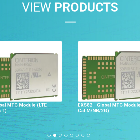
VIEW
PRODUCTS
bal MTC Module (LTE
EXS82 - Global MTC Module
oT)
Cat.M/NB/2G)