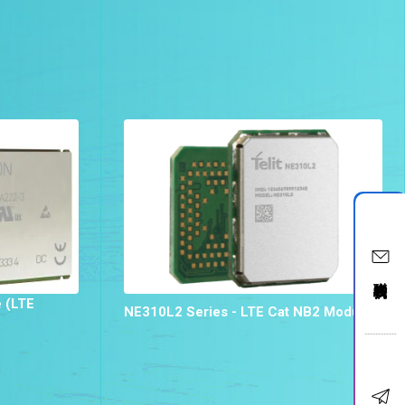
聯絡我們
 (LTE
NE310L2 Series - LTE Cat NB2 Module