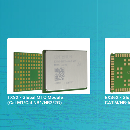
TX82 - Global MTC Module
EXS62 - Glo
(Cat.M1/Cat.NB1/NB2/2G)
CAT.M/NB-I