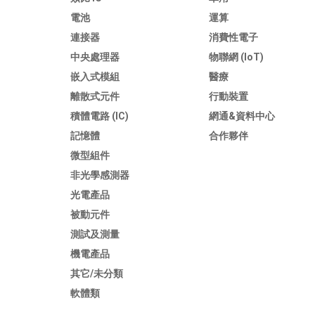
電池
運算
連接器
消費性電子
中央處理器
物聯網 (IoT)
嵌入式模組
醫療
離散式元件
行動裝置
積體電路 (IC)
網通&資料中心
記憶體
合作夥伴
微型組件
非光學感測器
光電產品
被動元件
測試及測量
機電產品
其它/未分類
軟體類