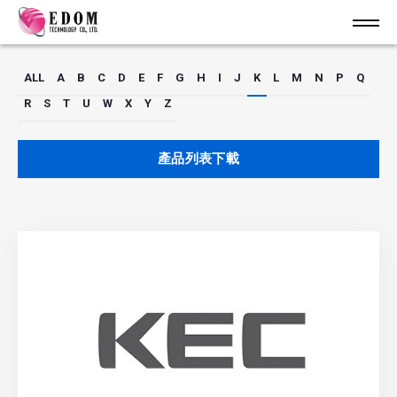
ALL
A
B
C
D
E
F
G
H
I
J
K
L
M
N
P
Q
R
S
T
U
W
X
Y
Z
產品列表下載