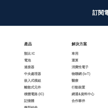
訂閱
產品
解決方案
類比 IC
車用
電池
運算
連接器
消費性電子
中央處理器
物聯網 (IoT)
嵌入式模組
醫療
離散式元件
行動裝置
積體電路 (IC)
網通&資料中心
記憶體
合作夥伴
微型組件