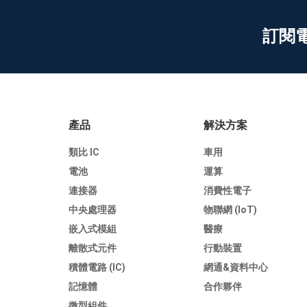
訂閱
產品
解決方案
類比 IC
車用
電池
運算
連接器
消費性電子
中央處理器
物聯網 (IoT)
嵌入式模組
醫療
離散式元件
行動裝置
積體電路 (IC)
網通&資料中心
記憶體
合作夥伴
微型組件