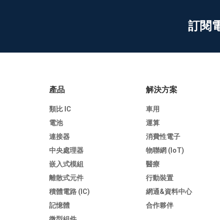
訂閱
產品
解決方案
類比 IC
車用
電池
運算
連接器
消費性電子
中央處理器
物聯網 (IoT)
嵌入式模組
醫療
離散式元件
行動裝置
積體電路 (IC)
網通&資料中心
記憶體
合作夥伴
微型組件