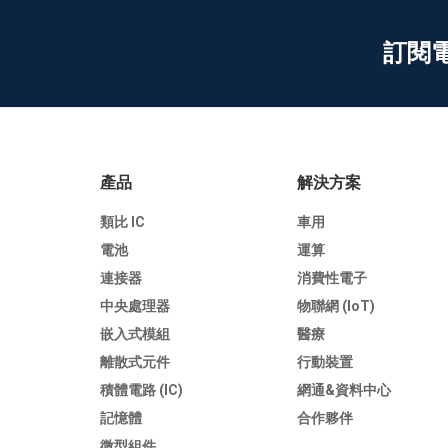
訂閱
產品
解決方案
類比 IC
車用
電池
運算
連接器
消費性電子
中央處理器
物聯網 (IoT)
嵌入式模組
醫療
離散式元件
行動裝置
積體電路 (IC)
網通&資料中心
記憶體
合作夥伴
微型組件