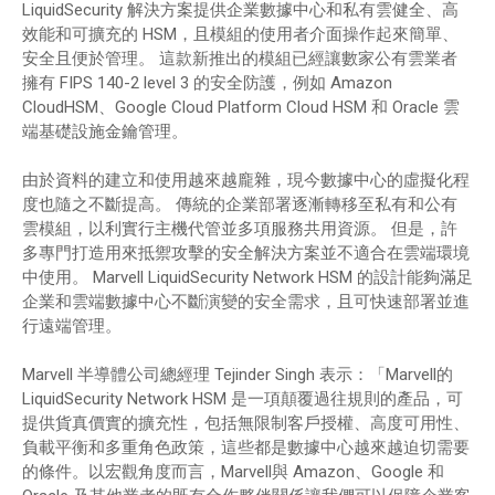
LiquidSecurity 解決方案提供企業數據中心和私有雲健全、高
效能和可擴充的 HSM，且模組的使用者介面操作起來簡單、
安全且便於管理。 這款新推出的模組已經讓數家公有雲業者
擁有 FIPS 140-2 level 3 的安全防護，例如 Amazon
CloudHSM、Google Cloud Platform Cloud HSM 和 Oracle 雲
端基礎設施金鑰管理。
由於資料的建立和使用越來越龐雜，現今數據中心的虛擬化程
度也隨之不斷提高。 傳統的企業部署逐漸轉移至私有和公有
雲模組，以利實行主機代管並多項服務共用資源。 但是，許
多專門打造用來抵禦攻擊的安全解決方案並不適合在雲端環境
中使用。 Marvell LiquidSecurity Network HSM 的設計能夠滿足
企業和雲端數據中心不斷演變的安全需求，且可快速部署並進
行遠端管理。
Marvell 半導體公司總經理 Tejinder Singh 表示：「Marvell的
LiquidSecurity Network HSM 是一項顛覆過往規則的產品，可
提供貨真價實的擴充性，包括無限制客戶授權、高度可用性、
負載平衡和多重角色政策，這些都是數據中心越來越迫切需要
的條件。以宏觀角度而言，Marvell與 Amazon、Google 和