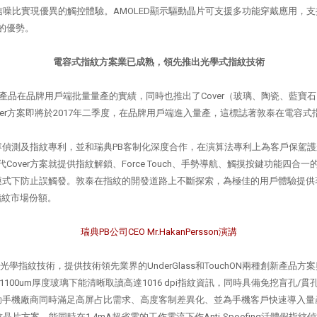
信噪比實現優異的觸控體驗。AMOLED顯示驅動晶片可支援多功能穿戴應用，支援PM
像的優勢。
電容式指紋方案業已成熟，領先推出光學式指紋技術
ng產品在品牌用戶端批量量產的實績，同時也推出了Cover（玻璃、陶瓷、藍寶石）
er方案即將於2017年二季度，在品牌用戶端進入量產，這標誌著敦泰在電容
偵測及指紋專利，並和瑞典PB客制化深度合作，在演算法專利上為客戶保駕護航
第一代Cover方案就提供指紋解鎖、Force Touch、手勢導航、觸摸按鍵功
模式下防止誤觸發。敦泰在指紋的開發道路上不斷探索，為極佳的用戶體驗提供
指紋市場份額。
瑞典PB公司CEO Mr.HakanPersson演講
學指紋技術，提供技術領先業界的UnderGlass和TouchON兩種創新產品方案與
100um厚度玻璃下能清晰取讀高達1016 dpi指紋資訊，同時具備免挖盲孔/
廠商同時滿足高屏占比需求、高度客制差異化、並為手機客戶快速導入量產的Unde
紋晶片方案。能同時在1.4mA超省電的工作電流下作Anti-Spoofing活