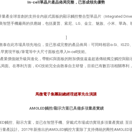
In-cell單晶片產品佈局完整，已形成領先優勢
首創的支持全內嵌式面板的顯示觸控整合型單晶片（Integrated Driver Co
北美智慧手機廠商的供應鏈，包括夏普、索尼、LG、金立、魅族、小米、華為
]
增長，敦泰在此市場具領先地位，並已形成完整的產品佈局：可同時相容α-Si、IGZO
實現平板/筆電等中大尺寸面板也導入In-cell技術。
個產業價值鏈升級與進化，帶動IC與面板的附加價值遠遠超過傳統獨立觸控與
局面。在專利方面，IDC技術完全由敦泰自主研發，目前已有數百項相關專利
馬微電子集團副總經理趙軍先生演講
AMOLED觸控/顯示方案已具備多項量產實績
LED觸控、顯示方案，並已在智慧手機、穿戴式市場成功實現多項量產實績. 至目前
量產設計。2017年新推出的AMOLED觸控方案除了支持傳統的剛性AMOLED