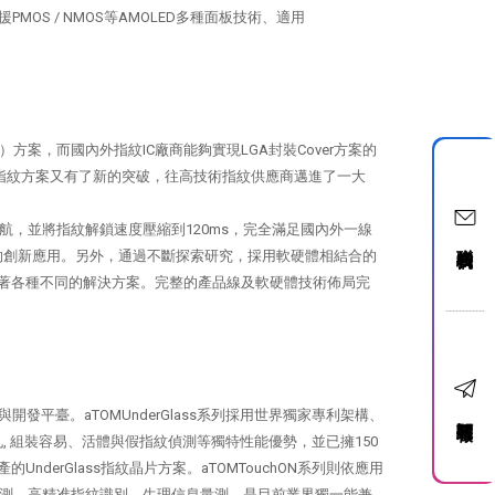
OS / NMOS等AMOLED多種面板技術、適用
方案，而國內外指紋IC廠商能夠實現LGA封裝Cover方案的
式指紋方案又有了新的突破，往高技術指紋供應商邁進了一大
，並將指紋解鎖速度壓縮到120ms，完全滿足國內外一線
聯絡我們
能四合一的創新應用。另外，通過不斷探索研究，採用軟硬體相結合的
著各種不同的解決方案。完整的產品線及軟硬體技術佈局完
開發平臺。aTOMUnderGlass系列採用世界獨家專利架構、
訂閱電子報
貫孔, 組裝容易、活體與假指紋偵測等獨特性能優勢，並已擁150
rGlass指紋晶片方案。aTOMTouchON系列則依應用
體假指紋偵測、高精准指紋識別、生理信息量測。是目前業界獨一能兼