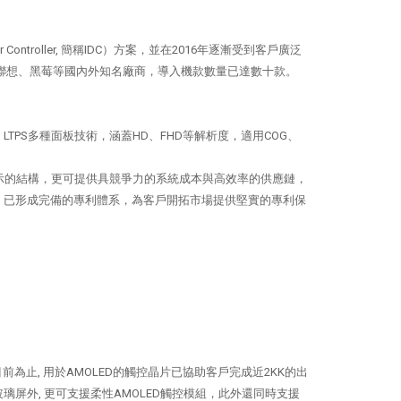
ntroller, 簡稱IDC）方案，並在2016年逐漸受到客戶廣泛
、聯想、黑莓等國內外知名廠商，導入機款數量已達數十款。
、LTPS多種面板技術，涵蓋HD、FHD等解析度，適用COG、
顯示的結構，更可提供具競爭力的系統成本與高效率的供應鏈，
，已形成完備的專利體系，為客戶開拓市場提供堅實的專利保
為止, 用於AMOLED的觸控晶片已協助客戶完成近2KK的出
玻璃屏外, 更可支援柔性AMOLED觸控模組，此外還同時支援