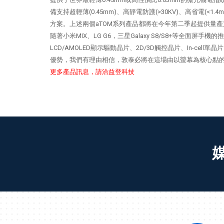
備支持超輕薄(0.45mm)、高靜電防護(>30KV)、高省
方案。上述兩個aTOM系列產品都將在今年第二季起提供量
隨著小米MIX、LG G6，三星Galaxy S8/S8+等全
LCD/AMOLED顯示驅動晶片、2D/3D觸控晶片、In-
優勢，我們有理由相信，敦泰必將在這場由以螢幕為核心點
更多產品訊息，請洽益登科技