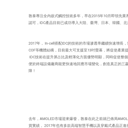
敦泰專注全內嵌式觸控技術多年，早在2015年10月即領先業界量產全球
認可，IDC產品目前已成功導入大陸、臺灣、日本、韓國、
2017年， In-cell搭配IDC的技術的市場滲透率繼續快速
COF等機體結構，目前最大可支援至13吋螢幕，將促使產業提早
IDC技術在提升屏占比及輕薄化方面優勢明顯，同時促使整
便於終端設備廠商能更快速地回應市場變化，創造真正的三贏
障！
去年，AMOLED市場迎來爆發，敦泰在此之前就已佈局AMO
貨實績， 2017年也有多款高端智慧手機以及穿戴式產品正進行