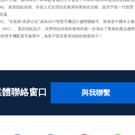
電(<1.4mA)、真假指紋偵測、非侵入式生理信息量測等客制化功能，提供予新一代
產支援。
面屏手機的推出，“全面屏/高屏占比”成為2017智慧手機流行趨勢關鍵字。敦泰是中
cell單晶片（IDC）、電容指紋晶片，光學指紋技術的發佈則進一步強化了敦泰的
的智慧手機配置升級戰中，為客戶提供更加強勁的創新助力！
媒體聯絡窗口
與我聯繫