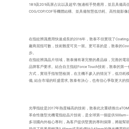
18:9及20:9高屏占比以及超窄/無邊框手勢應用，並且具備高
COG/COP/COF等機體結構、並具備智慧低功耗、高性能影
在指紋辨識應用快速成長的2016年，敦泰不但實現了Coati
廠商屈指可數，技術難度可見一斑。更可喜的是，敦泰的Cov
步。
在指紋辨識晶片領域，敦泰擁有著完整的產品線，完善的電容
品牌客戶要求。結合自主指紋Force Touch技術，敦泰的
方式，實現手指智慧檢測，在主機不參入的情況下，低功耗
備, 結合市場的旺盛需求, 敦泰有決心，也有信心爭取更大的
光學指紋是2017年熱度極高的技術，敦泰此次重磅推出aTOM光
革命性微型光機電指紋晶片技術，是全球第一個提供500um~1
多項國內外核心專利，為客戶提供堅實的專利保障，將能幫助手機
提供了世界最輕薄0.45mm或高性價比0.63mm的微光機電指