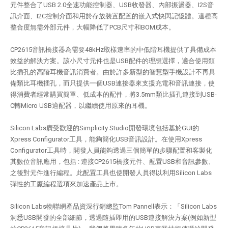
元件整合了USB 2.0全速功能控制器、USB收發器、內部振盪器、I2S音
訊介面、I2C控制介面和用於存放裝置配置的嵌入式快閃記憶體。這種高
整合度無需外部元件，大幅降低了PCB尺寸和BOM成本。
CP2615音訊橋接器為需要48kHz取樣速率的中低階耳機提供了具備成本
效益的解決方案。該小尺寸元件也是USB配件的理想選擇，適合使用類
比插孔的高階耳機音訊消費者。由於許多新型的智慧型手機設計不再具
備類比耳機插孔，而只提供一個USB連接器來支援充電和音訊連接，使
得消費者經常購買簡單、低成本的配件，將3.5mm類比插孔連接到USB-
C轉Micro USB適配器，以繼續使用原來的耳機。
Silicon Labs廣受歡迎的Simplicity Studio開發環境包括基於GUI的
Xpress Configurator工具，能夠簡化USB音訊設計。在使用Xpress
Configurator工具時，開發人員能夠透過三個簡單的步驟配置和客製化
其數位音訊應用，包括 : 連接CP2615橋接元件、配置USB和音訊參數、
之後對元件進行編程。此配置工具也使開發人員得以利用Silicon Labs
彈性的工廠編程選項來加速產品上市。
Silicon Labs物聯網產品資深行銷總監Tom Pannell表示：「Silicon Labs
洞悉USB開發的全部細節，透過隨插即用的USB連接解決方案(例如新型