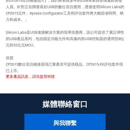
的CP2615音訊橋接晶片) ，我們將累積多年的USB專業技術傳遞給開發
人員。針對正在開發基於USB的數位音訊應用，透過使用Silicon Labs的
CP2615元件、Xpress Configurator工具和評估套件將大幅節省時間、精
力和成本。」
Silicon Labs是USB連接解決方案的領導供應商，該公司提供了廣泛彈性
的USB產品系列，包括固定功能元件和具備內部USB控制器的通用型8位
元和32位元MCU。
供貨
CP2615數位音訊橋接器現已量產並可提供樣品。CP2615-EK評估套件現
已上市。
更多產品訊息，請洽益登科技
媒體聯絡窗口
與我聯繫