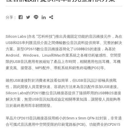
分享：
Silicon Labs (亦名 “芯科科技”)推出具備固定功能的音訊橋接元件，為在
USB和I2S串列匯流排介面之間傳輸數位音訊資料提供簡單、完整的解決
方案。新型CP2615數位音訊橋接器簡化了USB轉I2S的連接，為基於
Android、Windows、Linux和Mac作業系統之各種功耗敏感性、空間受
限的USB音訊應用有效縮短了產品上市時間，相關應用包括耳機、耳機
麥克風、揚聲器、MP3配件、導航系統和銷售終端機(POS)等。
雖然USB連接對於消費者來說看似簡單，但USB音訊設計卻極具挑戰
性，因此開發人員需要快速、容易的方法來為音訊配件添加USB連接。
Silicon Labs的CP2615數位音訊橋接器提供了隨插即用的USB轉I2S連接
解決方案，無需USB音訊知識或協定相關專業知識，讓開發人員能夠專
注於最終應用而非韌體開發。
單晶片CP2615音訊橋接器採用精小的5mm x 5mm QFN-32封裝，非常適
合可攜式音訊應用中空間受限的印刷電路板(PCB)。功能齊全的CP2615