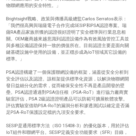
物聯網應用的安全特性。」
Brightsight戰略、政策與傳播高級總監Carlos Serratos表示：
「我們很高興與瑞薩電子合作完成SESIP和PSA認證專案。瑞
薩RA產品家族所獲的認證很好證明了安全標準與行業息息相
關。OEM廠商越來越意識到認證設備作為有效風險管控工具並
與多種設備認證保持一致的價值所在。目前認證主要是面向關
鍵基礎設施中使用的設備，並正穩步成為IoT領域其它設備的
標準。」
PSA認證構建了一個保護聯網設備的框架，涵蓋從安全分析到
安全評估以及認證。該框架提供標準化資源，以解決物聯網開
發日益細分化的需求，從而確保安全性不再是產品開發的壁
壘。PSA認證通過對PSA信任根（PSA-RoT）進行協力廠商實
驗室評估，PSA 2級認證證明產品可以防範可擴展軟體攻擊。
評估實驗室借助PSA-RoT的漏洞分析和滲透測試以確定是否滿
足PSA-RoT保護設定檔的九項安全要求。
SESIP是通用標準方法（ISO 15408-3）的優化版本，用於評估
IoT組件和聯網平台。SESIP定義安全功能要求（SFR）目錄，