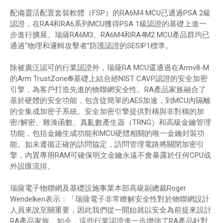
配備靈活配置套裝軟體（FSP）的RA6M4 MCU已通過PSA 2級
認證，在RA4和RA6系列MCU獲得PSA 1級認證的基礎上進一
步進行擴展。瑞薩RA6M3、RA6M4和RA4M2 MCU產品群均已
通過“物理和邏輯攻擊者”防護認證的SESIP1標準。
除被廣泛認可的行業認證外，瑞薩RA MCU還通過在Armv8-M
的Arm TrustZone®基礎上結合經NIST CAVP認證的安全加密
引擎，為客戶打造先進的物聯網安全性。RA產品家族融合了
基於硬體的安全功能，包含從簡單的AES加速，到MCU內隔離
的全集成加密子系統。安全加密引擎提供對稱與非對稱的加
密/解密、雜湊函數、真亂數產生器（TRNG）和高級金鑰管理
功能，包括金鑰生成功能和MCU硬體相關的唯一金鑰封裝功
能。如未遵循正確的訪問協定，訪問管理電路將關閉加密引
擎，內置專用RAM可確保明文金鑰永遠不會暴露於任何CPU或
外設匯流排。
瑞薩電子物聯網及基礎設施事業本部高級副總裁Roger
Wendelken表示：「瑞薩電子非常瞭解安全性對於物聯網設計
人員來說至關重要，因此我們從一開始就以安全為前提來設計
RA產品家族。如今，這些行業認證進一步增強了RA產品針對