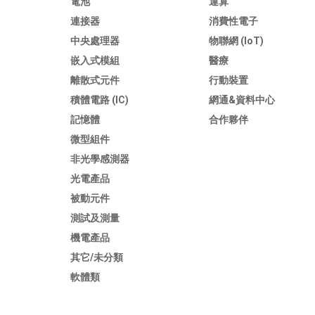
電池
運算
連接器
消費性電子
中央處理器
物聯網 (IoT)
嵌入式模組
醫療
離散式元件
行動裝置
積體電路 (IC)
網通&資料中心
記憶體
合作夥伴
微型組件
非光學感測器
光電產品
被動元件
測試及測量
機電產品
其它/未分類
軟體類