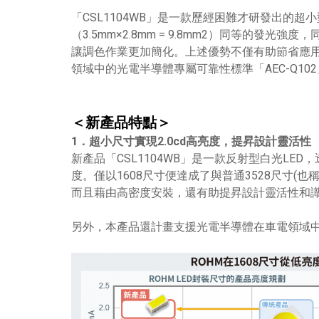
「CSL1104WB」是一款歷經困難才研發出的超小型16
（3.5mm×2.8mm = 9.8mm2）同等的
讓調色作業更加簡化。上述優勢不僅有助節省應
領域中的光電半導體專屬可靠性標準「AEC-Q1
＜新產品特點＞
1．超小尺寸實現2.0cd高亮度，提昇設計靈活性
新產品「CSL1104WB」是一款反射型白光LED，透
度。僅以1608尺寸便達成了與普通3528尺寸(也稱
而且藉由高密度安裝，還有助提昇設計靈活性和
另外，本產品還計畫支援光電半導體在車電領域中