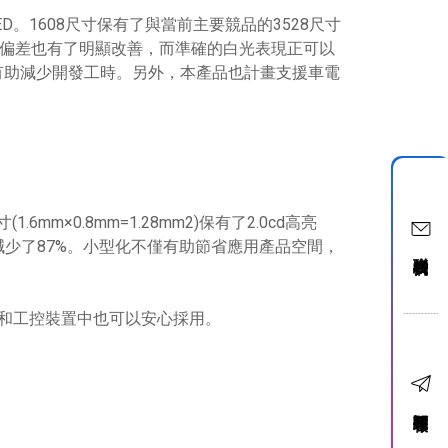
光LED。1608尺寸保有了與當前主要競品的3528尺寸
一：顏色偏差也有了明顯改善，而準確的白光表現正可以
有助減少開發工時。另外，本產品也計畫支援車電
m×0.8mm=1.28mm2)保有了2.0cd高亮
裝面積減少了87%。小型化不僅有助節省應用產品空間，
聯絡我們
電和工控裝置中也可以安心採用。
訂閱電子報