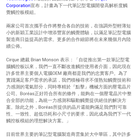
Corporation
宣布，計畫為下一代筆記型電腦開發高解析度觸
覺觸控板模組。
兩家公司首次攜手合作將整合各自的技術，在強調外型輕薄短
小的新穎工業設計中增添豐富的觸覺體驗，以滿足筆記型電腦
製造商日益提高的需求。更多的合作細節將在未來幾個月內陸
續公佈。
Cirque 總裁 Brian Monson 表示：「自從推出第一款筆記型電
腦觸控板以來，我們一直不斷改進觸控使用者介面，因此現在
許多世界主要個人電腦OEM 廠商都是我們的忠實客戶。為了
實踐滿足客戶需求的承諾，我們積極尋求不僅熟知觸覺技術和
力感測的電氣部分，同時專精於『點擊』機械方面的壓電晶片
公司。Boréas正好符合所有的條件，能夠在一個壓電晶片中整
合全部的功能，為統一力感測和驅動觸覺提供絕佳的解決方
案。除此之外，Boréas所提供的晶片還能夠滿足我們對可靠
性、一致性、超低功耗和小尺寸的要求，因此成為我們下一代
觸控板模組的理想解決方案。」
目前世界主要的筆記型電腦製造商雲集於大中華區，其中許多