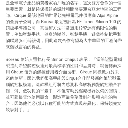
是全球電子產品消費者家喻戶曉的名字，這次雙方合作的一個
重要因素，就是確保模組的設計和開發要迎合亞太地區的工程
師。Cirque 是該地區的世界領先機電元件供應商 Alps Alpine
的全資子公司，而 Boréas最近被評為 EE Times Silicon 100 的
頂級半導體公司，其技術方法非常適用於資源有侷限性的裝
置，例如智慧手錶、健身追蹤器、智慧手機、遊戲控制把手和
物聯網(IoT)等設備，因此這次合作有望為大中華區的工程師帶
來難以言喻的得益。
Boréas 創始人暨執行長 Simon Chaput 表示：「當筆記型電腦
製造商希望觸控板達到最高標準的性能和品質時，就會轉而採
用 Cirque 優異的觸控使用者介面技術。Cirque 同樣致力於未
來的創新，因此我們很高興能與Cirque合作開發新的筆記型電
腦觸控板模組。這款模組可將力感測和高解析觸覺觸控融合在
輕、薄、低功耗的平臺中，不但有助於縮減機器設備的體積，
並可延長電池使用壽命。製造商最希望做到外形和功能的融
合，因為他們必須以各種可能的方式實現差異化，保持領先於
競爭對手。」