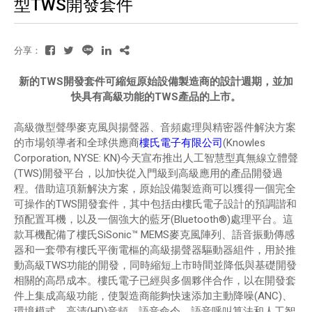
型TWS開發套件
分享：
新的TWS開發套件可縮短原始設備製造商的設計週期，並加
快具有高級功能的TWS產品的上市。
高級微型聲學麥克風與揚聲器、音頻處理與精密器件解決方案
的市場領導者和全球供應商
樓氏電子有限公司
(Knowles
Corporation, NYSE: KN)今天宣布推出人工智慧型真無線立體聲
(TWS)開發平台，以加快從入門級到高級應用的產品開發過
程。借助這項新解決方案，原始設備製造商可以獲得一個完全
可操作的TWS開發套件，其中包括由樓氏電子設計的預調諧和
預配置耳機，以及一個強大的藍牙(Bluetooth®)處理平台。這
款耳機配備了樓氏SiSonic™ MEMS麥克風陣列、語音振動傳感
器和一套帶有樓氏平衡電樞的高級揚聲器驅動器組件，用於推
動高級TWS功能的開發，同時縮短上市時間並降低與基礎開發
相關的高昂成本。樓氏電子已經與多個夥伴合作，以在開發套
件上集成高級功能，使製造商能夠快速添加主動降噪(ANC)、
環境模式、高清(HD)音頻、語音命令、語音呼叫算法和人工智