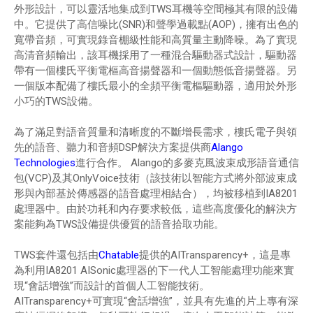
外形設計，可以靈活地集成到TWS耳機等空間極其有限的設備
中。它提供了高信噪比(SNR)和聲學過載點(AOP)，擁有出色的
寬帶音頻，可實現錄音棚級性能和高質量主動降噪。為了實現
高清音頻輸出，該耳機採用了一種混合驅動器式設計，驅動器
帶有一個樓氏平衡電樞高音揚聲器和一個動態低音揚聲器。另
一個版本配備了樓氏最小的全頻平衡電樞驅動器，適用於外形
小巧的TWS設備。
為了滿足對語音質量和清晰度的不斷增長需求，樓氏電子與領
先的語音、聽力和音頻DSP解決方案提供商
Alango
Technologies
進行合作。 Alango的多麥克風波束成形語音通信
包(VCP)及其OnlyVoice技術（該技術以智能方式將外部波束成
形與內部基於傳感器的語音處理相結合），均被移植到IA8201
處理器中。由於功耗和內存要求較低，這些高度優化的解決方
案能夠為TWS設備提供優質的語音拾取功能。
TWS套件還包括由
Chatable
提供的AITransparency+，這是專
為利用IA8201 AISonic處理器的下一代人工智能處理功能來實
現“會話增強”而設計的首個人工智能技術。
AITransparency+可實現“會話增強”，並具有先進的片上專有深