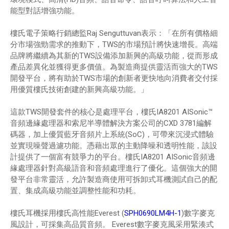
能型對話增強功能。
樓氏電子策略行銷總監Raj Senguttuvan表示：「在所有價格細
分市場強勁需求的推動下，TWS的市場預計將快速增長。高端
品牌將繼續為其新的TWS設備添加新興的高級功能，從而形成
產品差異化並獲得更多價值。為製造商提供靈活而強大的TWS
開發平台，將有助於TWS市場的創新者更快地向消費者交付採
用優質樓氏技術創建的新興高級功能。」
這款TWS開發套件的核心是處理平台，樓氏IA8201 AISonic™
音頻邊緣處理器和索尼半導體解決方案公司的CXD 3781編解
碼器，加上優質藍牙音頻片上系統(SoC)，可帶來沉浸式體驗
並實現噪聲過濾功能。憑藉出眾的主動降噪和透明性能，該設
計提供了一個富有競爭力的平台。樓氏IA8201 AISonic音頻邊
緣處理器針對高級語音和音頻處理進行了優化。這個強大的開
發平台非常靈活，允許製造商使用可拆卸式耳機測試自己的配
置、集成高級功能並調整性能和功耗。
樓氏耳機採用樓氏高性能Everest (
SPH0690LM4H-1
)數字麥克
風設計，可採集高品質音頻。 Everest數字麥克風采用緊湊式