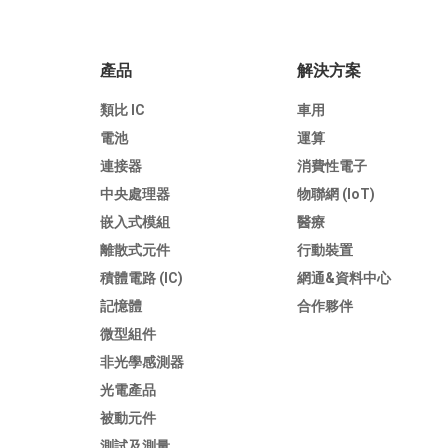
產品
解決方案
類比 IC
車用
電池
運算
連接器
消費性電子
中央處理器
物聯網 (IoT)
嵌入式模組
醫療
離散式元件
行動裝置
積體電路 (IC)
網通&資料中心
記憶體
合作夥伴
微型組件
非光學感測器
光電產品
被動元件
測試及測量