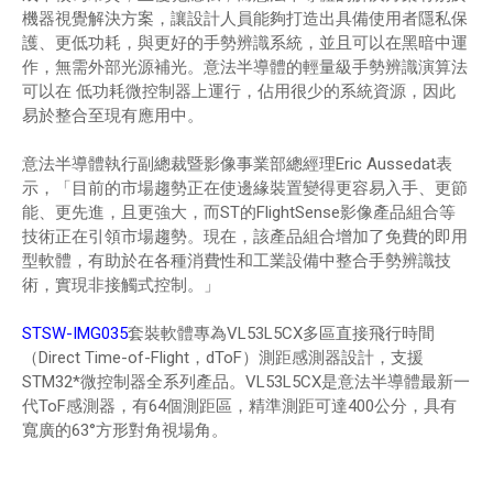
機器視覺解決方案，讓設計人員能夠打造出具備使用者隱私保
護、更低功耗，與更好的手勢辨識系統，並且可以在黑暗中運
作，無需外部光源補光。意法半導體的輕量級手勢辨識演算法
可以在 低功耗微控制器上運行，佔用很少的系統資源，因此
易於整合至現有應用中。
意法半導體執行副總裁暨影像事業部總經理Eric Aussedat表
示，「目前的市場趨勢正在使邊緣裝置變得更容易入手、更節
能、更先進，且更強大，而ST的FlightSense影像產品組合等
技術正在引領市場趨勢。現在，該產品組合增加了免費的即用
型軟體，有助於在各種消費性和工業設備中整合手勢辨識技
術，實現非接觸式控制。」
STSW-IMG035
套裝軟體專為VL53L5CX多區直接飛行時間
（Direct Time-of-Flight，dToF）測距感測器設計，支援
STM32*微控制器全系列產品。VL53L5CX是意法半導體最新一
代ToF感測器，有64個測距區，精準測距可達400公分，具有
寬廣的63°方形對角視場角。