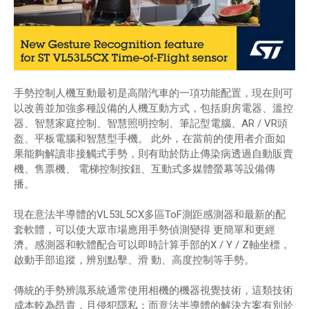
手勢控制人機互動最初是高階汽車的一項功能配置，現在則可
以改善並加強多種設備的人機互動方式，包括廚房電器、溫控
器、智慧家庭控制、智慧照明控制、筆記型電腦、AR / VR頭
盔、平板電腦和智慧型手機。 此外，在當前的使用者介面如
果能夠解讀非接觸式手勢，則有助於防止傳染病透過自動販賣
機、售票機、 電梯控制按鈕、互動式多媒體螢幕等設備傳
播。
現在意法半導體的VL53L5CX多區ToF測距感測器和最新的配
套軟體，可以使大眾市場應用手勢偵測變得 更簡單和更經
濟。感測器和軟體配合可以即時計算手部的X / Y / Z軸坐標，
啟動手部追蹤，辨別點擊、滑 動、高度控制等手勢。
傳統的手勢辨識系統通常使用相機的機器視覺技術，這類技術
成本較為昂貴，且侵犯隱私；而意法半導體的解決方案有別於