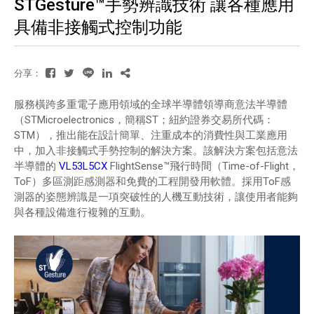
STGesture™手勢辨識技術 讓各種應用
具備非接觸式控制功能
分享：
服務橫跨多重電子應用領域的全球半導體領導商意法半導體
（STMicroelectronics，簡稱ST；紐約證券交易所代碼：
STM），推出能在設計簡單、注重成本的消費性與工業應用
中，加入非接觸式手勢控制的解決方案。該解決方案包括意法
半導體的
VL53L5CX
FlightSense™飛行時間（Time-of-Flight，
ToF）多區測距感測器和免費的工程開發用軟體。採用ToF感
測器的姿態辨識是一項突破性的人機互動技術，讓使用者能夠
與各種設備進行複雜的互動。