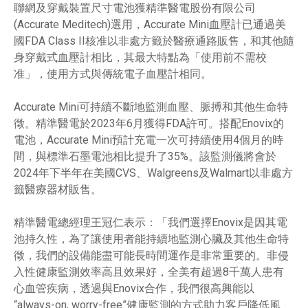
聯網及穿戴裝置尺寸電池獲精準醫電股份有限公司
(Accurate Meditech)選用，Accurate Mini血壓計已通過美
國FDA Class II核准以非處方籤於醫療通路販售，和其他隨
身穿戴式血壓計相比，其最大特點為「使用前不需校
准」，使用方式與傳統電子血壓計相同。
Accurate Mini可持續不斷地監測血壓、脈搏和其他生命特
徵。精準醫電於2023年6月獲得FDA許可。搭配Enovix的
電池，Accurate Mini預計充電一次可持續使用4個月的時
間，與標準石墨電池相比提升了35%。該監測儀將會於
2024年下半年在美國CVS、Walgreens及Walmart以非處方
籤醫療器材販售。
精準醫電總經理王冠仁表示：「我們選擇Enovix是因其電
池持久性，為了讓使用者能持續地監測心臟及其他生命特
徵，我們的設備能盡可能長時間運作是非常重要的。非侵
入性健康監測效率高且效果好，全美有超過8千萬人患有
心血管疾病，透過與Enovix合作，我們很高興能以
“always-on, worry-free”健康監測的方式助力客戶降低風