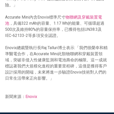
險。」
Accurate Mini內含Enovix標準尺寸
物聯網及穿戴裝置電
池
，具備322 mAh的容量、1.17 Wh的能量、可循環超過
500次及維持80%的容量保持率，已獲得包括UN38.3及
IEC-62133-2等多項安全認證。
Enovix總裁暨執行長Raj Talluri博士表示:「我們很榮幸和精
準醫電合作，在Accurate Mini此類物聯網和穿戴裝置領
域，突破非侵入性健康監測和電池壽命的極限。這一成就
標誌著我們大規模化進程的重要里程碑，這僅是獲得客戶
設計採用的開端，未來將進一步驗證Enovix技術對人們的
日常生活帶來正向影響。」
新聞來源：
Enovix