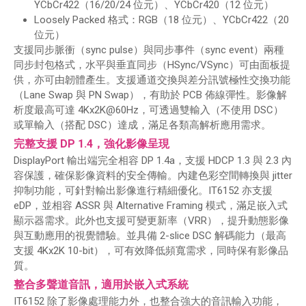
YCbCr422（16/20/24 位元）、YCbCr420（12 位元）
Loosely Packed 格式：RGB（18 位元）、YCbCr422（20
位元）
支援同步脈衝（sync pulse）與同步事件（sync event）兩種
同步封包格式，水平與垂直同步（HSync/VSync）可由面板提
供，亦可由韌體產生。支援通道交換與差分訊號極性交換功能
（Lane Swap 與 PN Swap），有助於 PCB 佈線彈性。影像解
析度最高可達 4Kx2K@60Hz，可透過雙輸入（不使用 DSC）
或單輸入（搭配 DSC）達成，滿足各類高解析應用需求。
完整支援 DP 1.4，強化影像呈現
DisplayPort 輸出端完全相容 DP 1.4a，支援 HDCP 1.3 與 2.3 內
容保護，確保影像資料的安全傳輸。內建色彩空間轉換與 jitter
抑制功能，可針對輸出影像進行精細優化。IT6152 亦支援
eDP，並相容 ASSR 與 Alternative Framing 模式，滿足嵌入式
顯示器需求。此外也支援可變更新率（VRR），提升動態影像
與互動應用的視覺體驗。並具備 2-slice DSC 解碼能力（最高
支援 4Kx2K 10-bit），可有效降低頻寬需求，同時保有影像品
質。
整合多聲道音訊，適用於嵌入式系統
IT6152 除了影像處理能力外，也整合強大的音訊輸入功能，