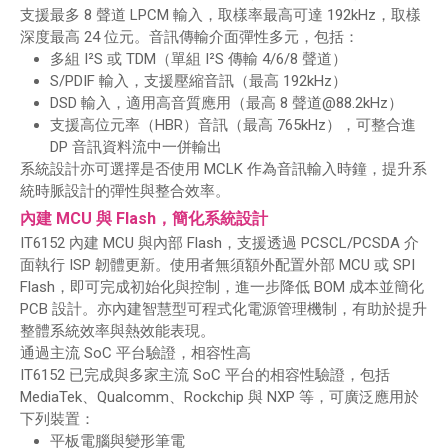
支援最多 8 聲道 LPCM 輸入，取樣率最高可達 192kHz，取樣
深度最高 24 位元。音訊傳輸介面彈性多元，包括：
多組 I²S 或 TDM（單組 I²S 傳輸 4/6/8 聲道）
S/PDIF 輸入，支援壓縮音訊（最高 192kHz）
DSD 輸入，適用高音質應用（最高 8 聲道@88.2kHz）
支援高位元率（HBR）音訊（最高 765kHz），可整合進
DP 音訊資料流中一併輸出
系統設計亦可選擇是否使用 MCLK 作為音訊輸入時鐘，提升系
統時脈設計的彈性與整合效率。
內建 MCU 與 Flash，簡化系統設計
IT6152 內建 MCU 與內部 Flash，支援透過 PCSCL/PCSDA 介
面執行 ISP 韌體更新。使用者無須額外配置外部 MCU 或 SPI
Flash，即可完成初始化與控制，進一步降低 BOM 成本並簡化
PCB 設計。亦內建智慧型可程式化電源管理機制，有助於提升
整體系統效率與熱效能表現。
通過主流 SoC 平台驗證，相容性高
IT6152 已完成與多家主流 SoC 平台的相容性驗證，包括
MediaTek、Qualcomm、Rockchip 與 NXP 等，可廣泛應用於
下列裝置：
平板電腦與變形筆電