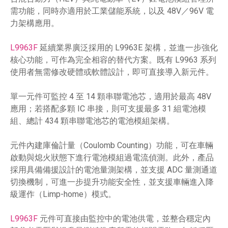
需功能，同時亦適用於工業儲能系統，以及 48V／96V 電
力架構應用。
L9963F
延續業界廣泛採用的 L9963E 架構，並進一步強化
核心功能，可作為完全相容的替代方案。既有 L9963 系列
使用者無需修改硬體或軟體設計，即可直接導入新元件。
單一元件可監控 4 至 14 顆串聯電池芯，適用於最高 48V
應用；若搭配多顆 IC 串接，則可支援最多 31 組電池模
組、總計 434 顆串聯電池芯的電池模組架構。
元件內建庫倫計量（Coulomb Counting）功能，可在車輛
啟動與熄火狀態下進行電池模組過電流偵測。此外，產品
採用具備備援設計的電池量測架構，並支援 ADC 量測通道
切換機制，可進一步提升功能安全性，並支援車輛進入降
級運作（Limp-home）模式。
L9963F
元件可直接由監控中的電池供電，並整合穩定內