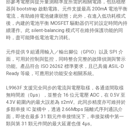
部參考電壓與提升量測精準度所需的相關電路，包括穩壓
器與 bootstrap 啟動電路。元件支援最高 200mA 電池平衡
電流，有助維持電池健康狀態；此外，在進入低功耗模式
後，內建的電池平衡 MOSFET 驅動器仍可於設定時間內持
續運作。此 silent-balancing 模式可在維持保護功能的同
時，盡可能降低電池電力消耗。
元件提供 9 組通用輸入／輸出腳位（GPIO）以及 SPI 介
面，可用於控制與監控，同時整合完整的故障偵測與警示
功能。產品符合 ISO 26262 標準要求，且已具備 ASIL-D
Ready 等級，可應用於功能安全相關系統。
L9963F 支援完全同步的電流與電壓取樣，各通道間取樣
無時間差（0µs），並整合 16 位元電壓 ADC，在 0.5V 至
4.3V 範圍內的最大誤差為 ±2mV。此同步精度亦可維持於
多顆串接 IC 架構中，透過 2.66Mbps 隔離式序列通訊介
面，即使在最多 31 顆元件串接情況下，串接架構中第一
顆與第 31 顆元件間的最大延遲也僅 4µs。