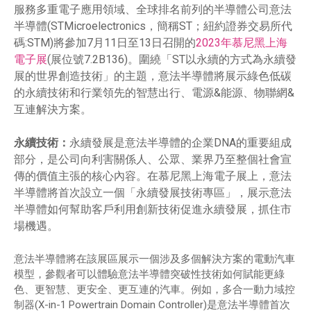
服務多重電子應用領域、全球排名前列的半導體公司意法
半導體(STMicroelectronics，簡稱ST；紐約證券交易所代
碼:STM)將參加7月11日至13日召開的
2023年慕尼黑上海
電子展
(展位號7.2B136)。圍繞「ST以永續的方式為永續發
展的世界創造技術」的主題，意法半導體將展示綠色低碳
的永續技術和行業領先的智慧出行、電源&能源、物聯網&
互連解決方案。
永續技術：
永續發展是意法半導體的企業DNA的重要組成
部分，是公司向利害關係人、公眾、業界乃至整個社會宣
傳的價值主張的核心內容。在慕尼黑上海電子展上，意法
半導體將首次設立一個「永續發展技術專區」，展示意法
半導體如何幫助客戶利用創新技術促進永續發展，抓住市
場機遇。
意法半導體將在該展區展示一個涉及多個解決方案的電動汽車
模型，參觀者可以體驗意法半導體突破性技術如何賦能更綠
色、更智慧、更安全、更互連的汽車。例如，多合一動力域控
制器(X-in-1 Powertrain Domain Controller)是意法半導體首次