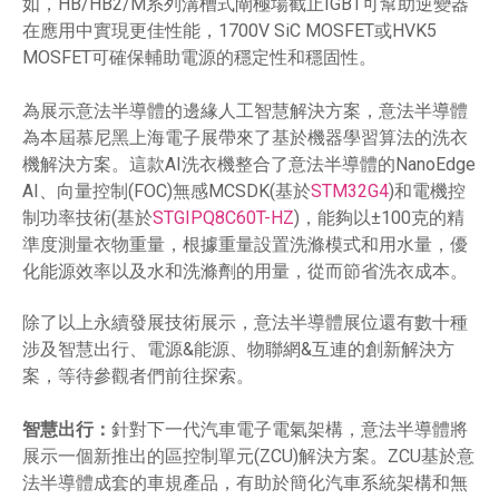
如，HB/HB2/M系列溝槽式閘極場截止IGBT可幫助逆變器
在應用中實現更佳性能，1700V SiC MOSFET或HVK5
MOSFET可確保輔助電源的穩定性和穩固性。
為展示意法半導體的邊緣人工智慧解決方案，意法半導體
為本屆慕尼黑上海電子展帶來了基於機器學習算法的洗衣
機解決方案。這款AI洗衣機整合了意法半導體的NanoEdge
AI、向量控制(FOC)無感MCSDK(基於
STM32G4
)和電機控
制功率技術(基於
STGIPQ8C60T-HZ
)，能夠以±100克的精
準度測量衣物重量，根據重量設置洗滌模式和用水量，優
化能源效率以及水和洗滌劑的用量，從而節省洗衣成本。
除了以上永續發展技術展示，意法半導體展位還有數十種
涉及智慧出行、電源&能源、物聯網&互連的創新解決方
案，等待參觀者們前往探索。
針對下一代汽車電子電氣架構，意法半導體將
智慧出行：
展示一個新推出的區控制單元(ZCU)解決方案。ZCU基於意
法半導體成套的車規產品，有助於簡化汽車系統架構和無