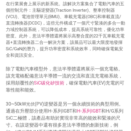
在行業展會上展示的新系統。該解決方案集合了電動汽車的五
個控制元件：主驅逆變器(Traction Inverter)、整車控制器
(VCU)、電池管理單元(BMU)、車載充電器(OBC)和車載直流/
直流轉換器(DCDC)，這些元件構成了一個尺寸緊湊的多合一動
力域控制器系統，可以降低成本，提高系統可靠性，優化功率
密度。此外，意法半導體還將展示高整合度的22千瓦車載充電
器+直流轉換器二合一解決方案，該展品可以最大限度地發揮
SiC/GaN的潛力，提升功率密度和系統效率，同時確保電氣安
全和資訊安全。
除了電動汽車模型外，意法半導體還將展示一個充電樁。
該充電樁配備意法半導體一流的交流和直流充電樁系統，
SiC碳化矽技術
，確保電動汽車(EV)充電的可
採用顛覆性的
靠性能和能效。
30~50kW
(PV)逆變器是另一個永續技術的典型用例。
光伏
通過在升壓部分使用H-系列IGBT和
H-系列IGBT
和H/G系列
SiC二極體，該產品有助於實現非常高的能效和緊湊的尺
寸。在該逆變器中還有很多意法半導體的創新技術，例