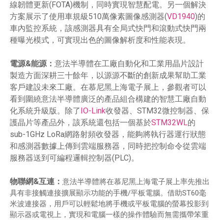
線韌體更新(FOTA)機制，同時實現智慧配電。另一個解決
方案展示了使用車規級510萬像素圖像感測器(
VD1940
)的
車內監控系統，該感測器具有全局式快門和滾動式快門兩
種曝光模式，可實現出色的圖像解析度和性能表現。
電源&能源：
意法半導體在工廠自動化和工業用晶片設計
製造方面深耕三十餘年，以源源不斷的創新成果幫助工業
客戶建設未來工廠。在慕尼黑上海電子展上，參觀者可以
看到圍繞意法半導體廣泛的產品組合構建的智慧工廠自動
化系統升級版。除了
IO-Link
收發器、STM32微控制器、保
護晶片等產品外，該系統還包括一個基於
STM32WL
的
sub-1GHz LoRa網路射頻收發器，能夠將執行器運行狀態
和感測器數據上傳到雲端服務器，同時把控制命令從雲端
服務器送到可編程邏輯控制器(PLC)。
物聯網&互連：
意法半導體將在慕尼黑上海電子展上率先推出
具有非接觸連接擴展顯示功能的手機/平板電腦。借助ST60毫
米波連接器，用戶可以輕鬆地將手機或平板電腦的螢幕投影到
顯示器或電視上，實現和電腦一樣的操作體驗而無需攜帶笨重