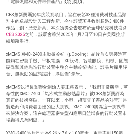
「電腦硬體和元件最佳產品」類別獎項。
CES創新獎屬於年度競賽項目，旨在表彰33種消費科技產品類
別中的卓越設計與工程創新。今年該獎項共收到超過3,400件
作品，創下歷史新高。本次獲獎公告發布於全球領先科技盛會
CES 2025
之前，該展會將於2025年1月7日至10日在美國拉斯
維加斯舉行。
xMEMS XMC-2400主動微冷卻（µCooling）晶片首次讓製造商
能夠在智慧手機、平板電腦、XR設備、智慧眼鏡、相機、固態
硬碟和其他先進行動裝置中整合主動冷卻功能。該晶片採用靜
音、無振動的固態設計，厚度僅1毫米。
xMEMS執行長暨聯合創始人姜正耀表示，「我們非常榮幸，革
命性的XMC-2400『氣冷式主動散熱晶片』被CES創新獎評為
真正的技術突破。一直以來，小型、超薄電子產品的熱管理是
製造商和消費者面臨的巨大挑戰。XMC-2400將為這一挑戰帶
來解決方案，這在處理器密集型AI應用日益增多的行動裝置市
場顯得尤為關鍵。」
XMC-2400晶片尺寸為9.26 x 7.6 x 1.08毫米，重量不到150毫