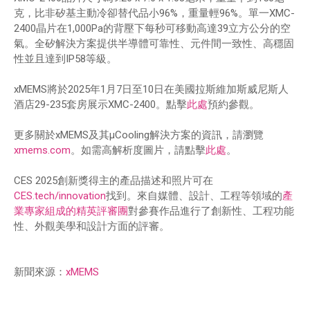
克，比非矽基主動冷卻替代品小96%，重量輕96%。單一XMC-
2400晶片在1,000Pa的背壓下每秒可移動高達39立方公分的空
氣。全矽解決方案提供半導體可靠性、元件間一致性、高穩固
性並且達到IP58等級。
xMEMS將於2025年1月7日至10日在美國拉斯維加斯威尼斯人
酒店29-235套房展示XMC-2400。點擊
此處
預約參觀。
更多關於xMEMS及其µCooling解決方案的資訊，請瀏覽
xmems.com
。如需高解析度圖片，請點擊
此處
。
CES 2025創新獎得主的產品描述和照片可在
CES.tech/innovation
找到。來自媒體、設計、工程等領域的
產
業專家組成的精英評審團
對參賽作品進行了創新性、工程功能
性、外觀美學和設計方面的評審。
新聞來源：
xMEMS