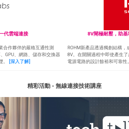
解鎖新一代雲端連接
8V閘極耐壓，助
與主要產業合作夥伴的嚴格互通性測
ROHM新產品透過獨創結構，
運算、GPU、網路、儲存和交換器
8V。在開關過程中即使產生了
基礎。
[深入了解]
電源電路的設計餘裕和可靠性
精彩活動 - 無線連接技術講座