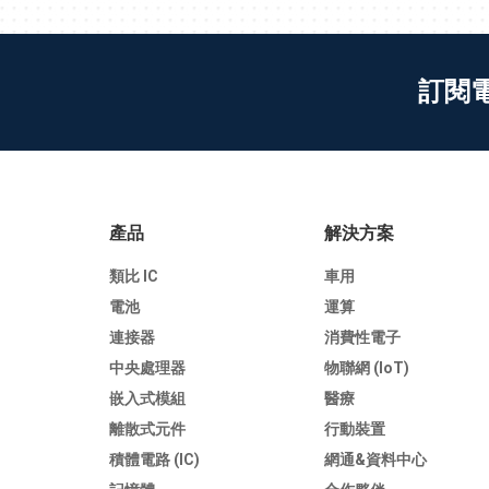
訂閱
產品
解決方案
類比 IC
車用
電池
運算
連接器
消費性電子
中央處理器
物聯網 (IoT)
嵌入式模組
醫療
離散式元件
行動裝置
積體電路 (IC)
網通&資料中心