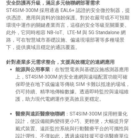
安全防護再升級，滿足多元物聯網部署需求
ST4SIM-300M 採用通過 EAL6+ 認證的安全微控制器，提
供憑證、應用與資料的強韌保護。對於在嚴苛或不可預期
環境中運作的關鍵產業而言，這樣的安全等級至關重要。
此外，它同時相容 NB-IoT、LTE-M 與 5G Standalone 網
路，可在智慧城市基礎設施、偏遠現場部署等多種場景
下，提供廣域且穩定的通訊覆蓋。
針對產業多元需求整合，支援高效穩定的連網應用
能源與公用事業
：在智慧電表與基礎設施感測器應用
上，ST4SIM-300M 的安全連網與遠端配置功能可確
保即使在地下或偏遠等傳統 SIM 卡難以抵達的場域，
仍可持續、精準地傳輸數據。透過即時監控與遠端維
護，助力現代電網運作更高效且更穩定。
醫療與遠距醫療物聯網
：ST4SIM-300M 採用輕量化
設計，使設備能夠變得更小巧、更輕便，大幅提升穿
戴式裝置、遠距監控系統與行動醫療平台的可攜性與
設計彈性。不僅如此，透過遠端技援可提供醫療單位