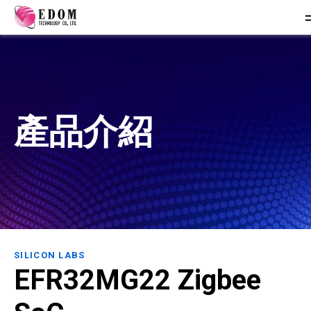
產品介紹
SILICON LABS
EFR32MG22 Zigbee