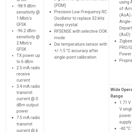
using 
(PDM)
-98.9 dBm
of-Arri
Precision Low-Frequency RC
sensitivity @
(AoA)
1 Mbit/s
Oscillator to replace 32 kHz
Angle-
GFSK
sleep crystal
Depart
-96.2 dBm
RFSENSE with selective OOK
(AoD)
sensitivity @
mode
Zigbe
2 Mbit/s
Die temperature sensor with
PRO/G
GFSK
+/-1.5 °C accuracy after
Power
TX power up
single-point calibration
Propri
to 6 dBm
2.5 mA radio
receive
current
3.4 mA radio
Wide Opera
transmit
Range
current @ 0
1.71 V 
dBm output
V singl
power
power
7.5 mA radio
supply
transmit
-40 °C 
current @ 6