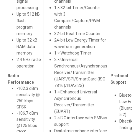
signal
channels
processing
1 × 32-bit Timer/Counter
Up to 512 kB
with 3
flash
Compare/Capture/PWM
program
channels
memory
32-bit Real Time Counter
Up to 32 kB
24-bit Low Energy Timer for
RAM data
waveform generation
memory
1 × Watchdog Timer
2.4 GHz radio
2 × Universal
operation
Synchronous/Asynchronous
Receiver/Transmitter
Radio
Protocol
(UART/SPI/SmartCard (ISO
Performance
Support
7816)/IrDA/I2S)
-102.3 dBm
1 × Enhanced Universal
sensitivity @
Blueto
Asynchronous
250 kbps
Low E
Receiver/Transmitter
GFSK
(Bluet
(EUART)
-106.7 dBm
5.2)
2 × I2C interface with SMBus
sensitivity
Direct
support
@125 kbps
finding
Digital microphone interface
GFSK