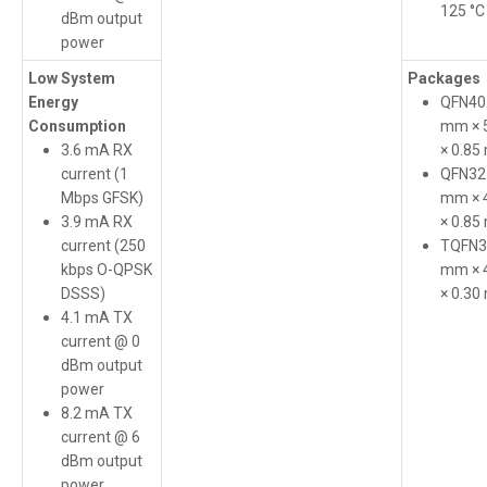
125 °C
dBm output
power
Low System
Packages
Energy
QFN40
Consumption
mm × 
3.6 mA RX
× 0.8
current (1
QFN32
Mbps GFSK)
mm × 
3.9 mA RX
× 0.8
current (250
TQFN3
kbps O-QPSK
mm × 
DSSS)
× 0.3
4.1 mA TX
current @ 0
dBm output
power
8.2 mA TX
current @ 6
dBm output
power