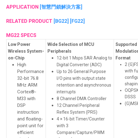
APPLICATION
[
智慧門鎖解決方案
]
RELATED PRODUCT
[
BG22
] [
FG22
]
MG22 SPECS
Low Power
Wide Selection of MCU
Supported
Wireless System-
Peripherals
Modulatio
on-Chip
12-bit 1 Msps SAR Analog to
Format
High
2 (G)F
Digital Converter (ADC)
with fu
Performance
Up to 26 General Purpose
config
32-bit 76.8
I/O pins with output state
shapin
MHz ARM
retention and asynchronous
OQPS
Cortex®-
interrupts
DSSS
M33 with
8 Channel DMA Controller
(G)MS
DSP
12 Channel Peripheral
instruction
Reflex System (PRS)
and floating-
4 × 16-bit Timer/Counter
point unit for
with 3
efficient
Compare/Capture/PWM