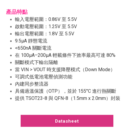
產品特點
輸入電壓範圍：0.86V 至 5.5V
啟動電壓範圍：1.25V 至 5.5V
輸出電壓範圍：1.8V 至 5.5V
9.5μA 靜態電流
<650nA 關斷電流
在 100μA–200μA 輕載條件下效率最高可達 80%
關斷模式下輸出隔離
當 VIN > VOUT 時支援降壓模式（Down Mode）
可調式低電池電壓偵測功能
內建同步整流器
具備過溫保護（OTP），並於 155°C 進行熱關斷
提供 TSOT23-8 與 QFN-8（1.5mm x 2.0mm）封裝
Datasheet