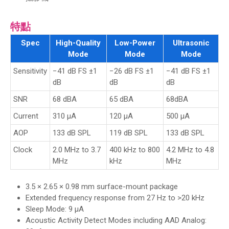
特點
Spec
High-Quality
Low-Power
Ultrasonic
Mode
Mode
Mode
Sensitivity
−41 dB FS ±1
−26 dB FS ±1
−41 dB FS ±1
dB
dB
dB
SNR
68 dBA
65 dBA
68dBA
Current
310 µA
120 µA
500 µA
AOP
133 dB SPL
119 dB SPL
133 dB SPL
Clock
2.0 MHz to 3.7
400 kHz to 800
4.2 MHz to 4.8
MHz
kHz
MHz
3.5 × 2.65 × 0.98 mm surface-mount package
Extended frequency response from 27 Hz to >20 kHz
Sleep Mode: 9 µA
Acoustic Activity Detect Modes including AAD Analog: