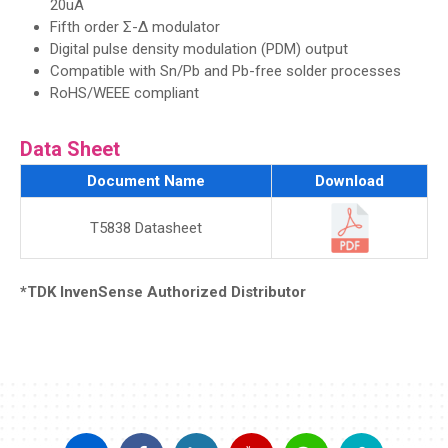
20uA
Fifth order Σ-Δ modulator
Digital pulse density modulation (PDM) output
Compatible with Sn/Pb and Pb-free solder processes
RoHS/WEEE compliant
Data Sheet
Document Name
Download
T5838 Datasheet
*TDK InvenSense Authorized Distributor