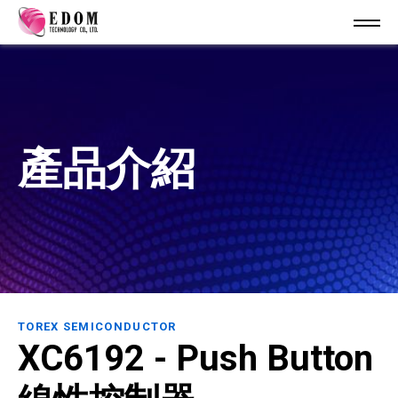
產品介紹
TOREX SEMICONDUCTOR
XC6192 - Push Button