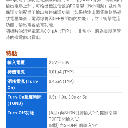
輸出電壓上升，可輸出標誌信號的PG引腳（Nch開漏）及作為
保護功能配備了輸出短路保護功能（如果檢測出因電路短路導
致電壓降低，電源線將因OFF被閉鎖的功能），防止衝擊電流
功能，輸出電容放電功能。
關機時的消耗電流為0.01μA（TYP.），非常小，將為長期保管
時的省電做出貢獻。
特點
輸入電壓
2.5V～6.0V
待機電流
0.01uA (TYP.)
消耗電流 (Turn-
0.45μA (TYP.)
On)
Turn-On延遲時間
0.5s, 1.0s, 3.0s or 5s
(TOND)
Turn-Off功能
(A型) 向SHDN引腳輸入“H”, 開關引腳
TOFFD間輸入“L”
(B型) 向SHDN引腳輸入“H”