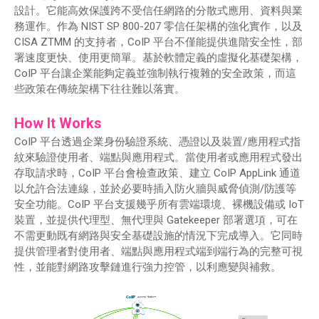
設計。它能高效保護跨不受信任網路的分散式應用、資料與業
務運作。作為 NIST SP 800-207 零信任架構的強化實作，以及
CISA ZTMM 的支持者，CoIP 平台不僅能提供進階安全性，部
署速度更快、使用更簡單。基於軟體定義的虛擬化基礎架構，
CoIP 平台讓企業能夠定義並強制執行複雜的安全政策，而這
些政策在傳統架構下往往難以落實。
How It Works
CoIP 平台透過企業身份驗證系統、憑證以及裝置/應用程式指
紋來驗證使用者、端點與應用程式。當使用者或應用程式發出
存取請求時，CoIP 平台會檢查政策、建立 CoIP AppLink 通道
以允許合法連線，並於必要時插入防火牆與威脅偵測/防護等
安全功能。CoIP 平台支援幾乎所有雲端環境、裸機設備或 IoT
裝置，並提供代理型、無代理與 Gatekeeper 部署選項，可在
不需更動既有網路與安全基礎設施的情況下完成導入。它同時
提供管理者對使用者、端點與應用程式端到端行為的完整可視
性，並能對網路攻擊鏈進行強力控管，以利應變與補救。