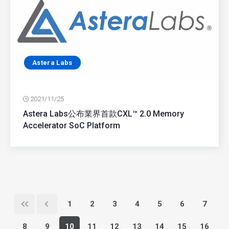
Astera Labs
2021/11/25
Astera Labs公布業界首款CXL™ 2.0 Memory
Accelerator SoC Platform
1
2
3
4
5
6
7
8
9
10
11
12
13
14
15
16