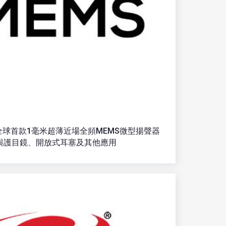
e：全球首款1毫米超薄近場全頻MEMS微型揚聲器
與護目鏡、開放式耳塞及其他應用