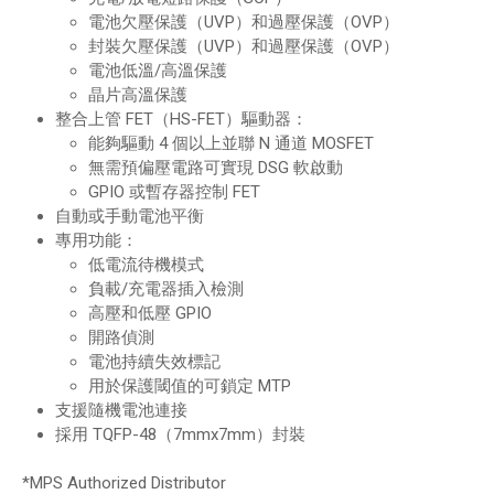
電池欠壓保護（UVP）和過壓保護（OVP）
封裝欠壓保護（UVP）和過壓保護（OVP）
電池低溫/高溫保護
晶片高溫保護
整合上管 FET（HS-FET）驅動器：
能夠驅動 4 個以上並聯 N 通道 MOSFET
無需預偏壓電路可實現 DSG 軟啟動
GPIO 或暫存器控制 FET
自動或手動電池平衡
專用功能：
低電流待機模式
負載/充電器插入檢測
高壓和低壓 GPIO
開路偵測
電池持續失效標記
用於保護閾值的可鎖定 MTP
支援隨機電池連接
採用 TQFP-48（7mmx7mm）封裝
*MPS Authorized Distributor