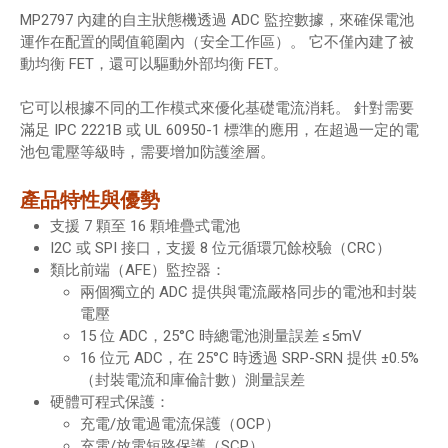
MP2797 內建的自主狀態機透過 ADC 監控數據，來確保電池
運作在配置的閾值範圍內（安全工作區）。 它不僅內建了被
動均衡 FET，還可以驅動外部均衡 FET。
它可以根據不同的工作模式來優化基礎電流消耗。 針對需要
滿足 IPC 2221B 或 UL 60950-1 標準的應用，在超過一定的電
池包電壓等級時，需要增加防護塗層。
產品特性與優勢
支援 7 顆至 16 顆堆疊式電池
I2C 或 SPI 接口，支援 8 位元循環冗餘校驗（CRC）
類比前端（AFE）監控器：
兩個獨立的 ADC 提供與電流嚴格同步的電池和封裝
電壓
15 位 ADC，25°C 時總電池測量誤差 ≤5mV
16 位元 ADC，在 25°C 時透過 SRP-SRN 提供 ±0.5%
（封裝電流和庫倫計數）測量誤差
硬體可程式保護：
充電/放電過電流保護（OCP）
充電/放電短路保護（SCP）