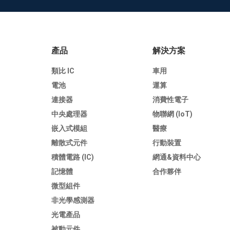
產品
解決方案
類比 IC
車用
電池
運算
連接器
消費性電子
中央處理器
物聯網 (IoT)
嵌入式模組
醫療
離散式元件
行動裝置
積體電路 (IC)
網通&資料中心
記憶體
合作夥伴
微型組件
非光學感測器
光電產品
被動元件